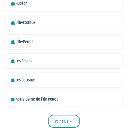
Hudson
location_city
L'Île-Cadieux
location_city
L'Île-Perrot
location_city
Les Cèdres
location_city
Les Coteaux
location_city
Notre-Dame-de-l'Île-Perrot
location_city
Voir plus
expand_more