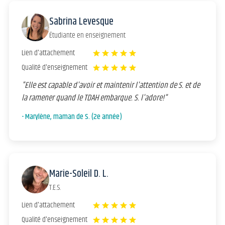
Sabrina Levesque
Étudiante en enseignement
Lien d'attachement
star
star
star
star
star
Qualité d'enseignement
star
star
star
star
star
"Elle est capable d'avoir et maintenir l'attention de S. et de
la ramener quand le TDAH embarque. S. l'adore!"
- Marylène, maman de S. (2e année)
Marie-Soleil D. L.
T.E.S.
Lien d'attachement
star
star
star
star
star
Qualité d'enseignement
star
star
star
star
star