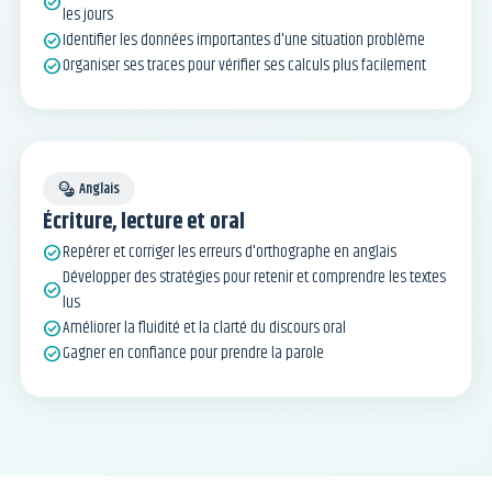
check_circle
les jours
Identifier les données importantes d'une situation problème
check_circle
Organiser ses traces pour vérifier ses calculs plus facilement
check_circle
Anglais
emoji_language
Écriture, lecture et oral
Repérer et corriger les erreurs d'orthographe en anglais
check_circle
Développer des stratégies pour retenir et comprendre les textes
check_circle
lus
Améliorer la fluidité et la clarté du discours oral
check_circle
Gagner en confiance pour prendre la parole
check_circle