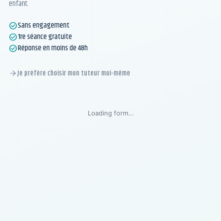
enfant.
Sans engagement
check_circle
1re séance gratuite
check_circle
Réponse en moins de 48h
check_circle
Je préfère choisir mon tuteur moi-même
arrow_forward
Loading form…