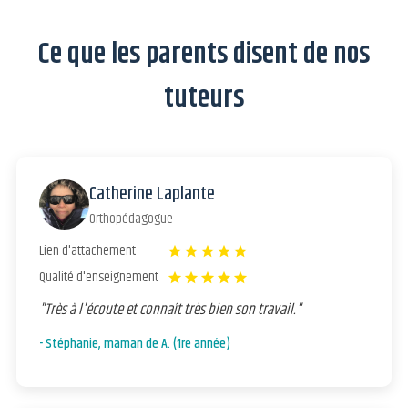
Ce que les parents disent de nos
tuteurs
Catherine Laplante
Orthopédagogue
Lien d'attachement
star
star
star
star
star
Qualité d'enseignement
star
star
star
star
star
"Très à l'écoute et connaît très bien son travail."
- Stéphanie, maman de A. (1re année)