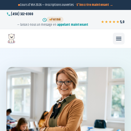
Cours d'été 2026 — Inscriptions ouvertes ·
S'inscrire maintenant →
call
(450) 322-0300
Fermé
schedule
★★★★★
5,0
— laissez-nous un message en
appelant maintenant
menu