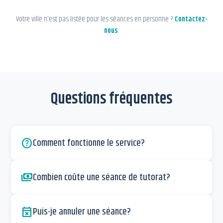
Votre ville n'est pas listée pour les séances en personne ?
Contactez-
nous
.
Questions fréquentes
Comment fonctionne le service?
help
Combien coûte une séance de tutorat?
payments
Puis-je annuler une séance?
event_busy