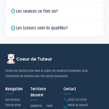
Les séances se font où?
location_on
Les tuteurs sont-ils qualifiés?
verified_user
Coeur de Tuteur
Service de tutorat privé dans la région de Vaudreuil-Soulanges. Nous
connectons les familles avec des tuteurs passionnés.
Navigation
Territoire
Contact
desservi
Nos services
call
(450) 322-0300
Tutorat privé
Mardi au samedi ·
Salaberry-
Saint-
schedule