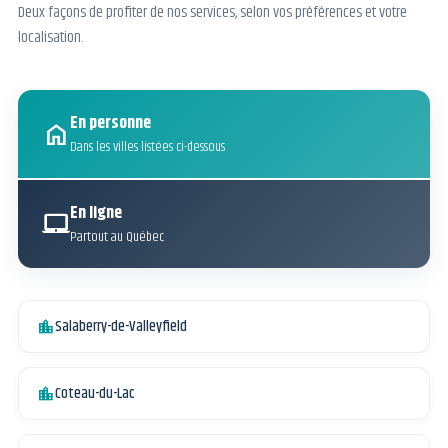
Deux façons de profiter de nos services, selon vos préférences et votre
localisation.
En personne
home
Dans les villes listées ci-dessous
En ligne
laptop_mac
Partout au Québec
Salaberry-de-Valleyfield
location_city
Coteau-du-Lac
location_city