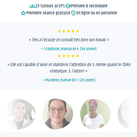
groups
school
23 tuteurs actifs
Primaire & secondaire
star
location_on
Première séance gratuite
En ligne ou en personne
★★★★★
« Très à l'écoute et connaît très bien son travail. »
— Stéphanie, maman de A. (1re année)
★★★★★
« Elle est capable d'avoir et maintenir l'attention de S. même quand le TDAH
embarque. S. l'adore! »
— Marylène, maman de S. (2e année)