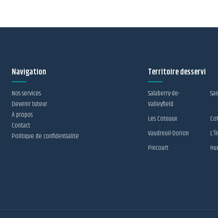
Navigation
Territoire desservi
Nos services
Salaberry-de-
Sai
Devenir tuteur
Valleyfield
À propos
Les Coteaux
Cot
Contact
Vaudreuil-Dorion
L'Î
Politique de confidentialité
Pincourt
Hu