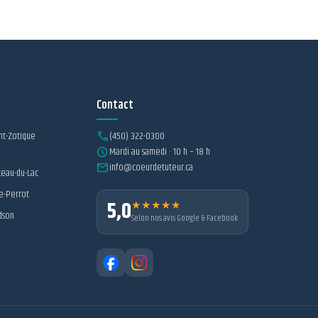
Contact
nt-Zotique
call
(450) 322-0300
schedule
Mardi au samedi · 10 h – 18 h
mail
info@coeurdetuteur.ca
eau-du-Lac
le-Perrot
5,0
★★★★★
dson
Selon nos avis Google & Facebook