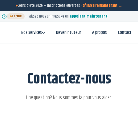
Cours d'été 2026 — Inscriptions ouvertes ·
S'inscrire maintenant →
schedule
Fermé
— laissez-nous un message en
appelant maintenant
Nos services
Devenir tuteur
À propos
Contact
Contactez-nous
Une question? Nous sommes là pour vous aider.