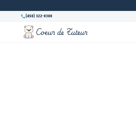
call
(450) 322-0300
Coeur de Tuteur